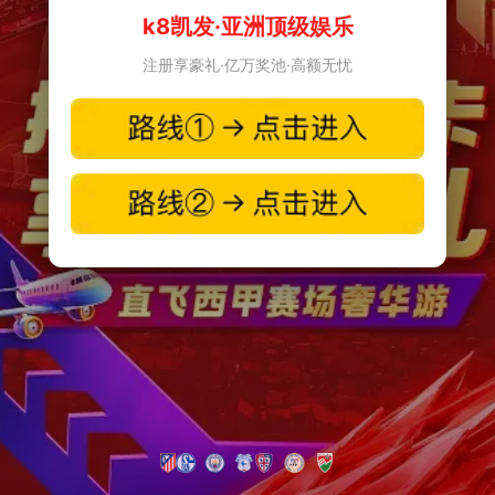
k8凯发·亚洲顶级娱乐
注册享豪礼·亿万奖池·高额无忧